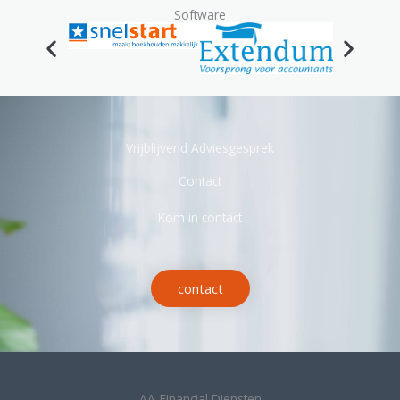
Software
Vrijblijvend Adviesgesprek
Contact
Kom in contact
contact
AA-Financial Diensten